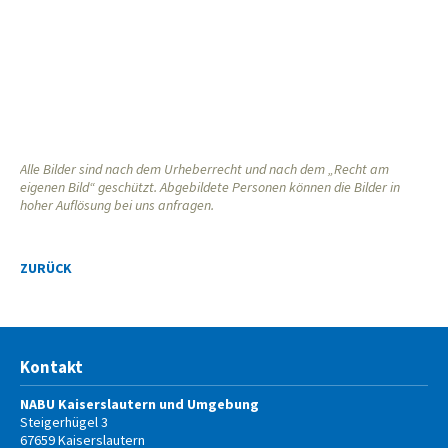
Alle Bilder sind nach dem Urheberrecht und nach dem „Recht am
eigenen Bild“ geschützt. Abgebildete Personen können die Bilder in
hoher Auflösung bei uns anfragen.
ZURÜCK
Kontakt
NABU Kaiserslautern und Umgebung
Steigerhügel 3
67659
Kaiserslautern