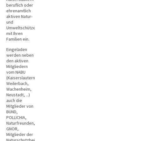
beruflich oder
ehrenamtlich
aktiven Natur-
und
Umweltschützer
mit Ihren
Familien ein.
Eingeladen
werden neben
den aktiven
Mitgliedern
vom NABU
(Kaiserslautern,
Weilerbach,
Wachenheim,
Neustadt, ...)
auch die
Mitglieder von
BUND,
POLLICHIA,
Naturfreunden,
GNOR,
Mitglieder der
Naturschutzbeiräte,