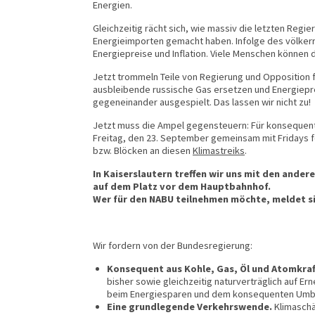
Energien.
sse
Gleichzeitig rächt sich, wie massiv die letzten Reg
Energieimporten gemacht haben. Infolge des völkerr
Energiepreise und Inflation. Viele Menschen können
Jetzt trommeln Teile von Regierung und Opposition für
ausbleibende russische Gas ersetzen und Energiepr
gegeneinander ausgespielt. Das lassen wir nicht zu!
Jetzt muss die Ampel gegensteuern: Für konsequent
Freitag, den 23. September gemeinsam mit Fridays f
bzw. Blöcken an diesen
Klimastreiks
.
In Kaiserslautern treffen wir uns mit den ande
auf dem Platz vor dem Hauptbahnhof.
Wer für den NABU teilnehmen möchte, meldet si
Wir fordern von der Bundesregierung:
Konsequent aus Kohle, Gas, Öl und Atomkraf
bisher sowie gleichzeitig naturverträglich auf E
beim Energiesparen und dem konsequenten Umba
Eine grundlegende Verkehrswende.
Klimaschä