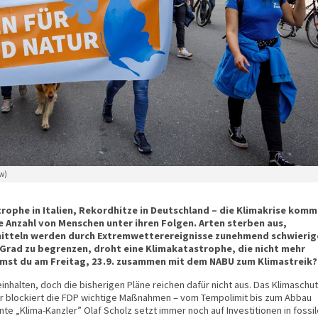
w)
rophe in Italien, Rekordhitze in Deutschland – die Klimakrise komm
e Anzahl von Menschen unter ihren Folgen. Arten sterben aus,
itteln werden durch Extremwetterereignisse zunehmend schwierig
5 Grad zu begrenzen, droht eine Klimakatastrophe, die nicht mehr
mmst du am Freitag, 23.9. zusammen mit dem NABU zum Klimastreik?
 einhalten, doch die bisherigen Pläne reichen dafür nicht aus. Das Klimaschut
r blockiert die FDP wichtige Maßnahmen – vom Tempolimit bis zum Abbau
e „Klima-Kanzler” Olaf Scholz setzt immer noch auf Investitionen in fossil