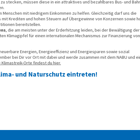
 zu stecken, müssen diese in ein attraktives und bezahlbares Bus- und Bah
en.
 Menschen mit niedrigem Einkommen zu helfen. Gleichzeitig darf uns die
muss mit Krediten und hohen Steuern auf Übergewinne von Konzernen sowie 
tionen bereitstellen.
ens
, die am meisten unter der Erderhitzung leiden, bei der Bewältigung der
en Klimagipfel für einen internationalen Mechanismus zur Finanzierung vo
Erneuerbare Energien, Energieeffizienz und Energiesparen sowie sozial
ptember bei Dir vor Ort mit dabei und werde zusammen mit dem NABU und e
e Klimastreik-Orte findest du hier.
ima- und Naturschutz eintreten!