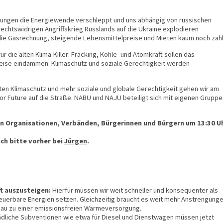
ierungen die Energiewende verschleppt und uns abhängig von russischen
echtswidrigen Angriffskrieg Russlands auf die Ukraine explodieren
 die Gasrechnung, steigende Lebensmittelpreise und Mieten kaum noch zah
 die alten Klima-Killer: Fracking, Kohle- und Atomkraft sollen das
eise eindämmen. Klimaschutz und soziale Gerechtigkeit werden
en Klimaschutz und mehr soziale und globale Gerechtigkeit gehen wir am
or Future auf die Straße. NABU und NAJU beteiligt sich mit eigenen Gruppe
ren Organisationen, Verbänden, Bürgerinnen und Bürgern um 13:30 U
ch bitte vorher bei
Jürgen
.
t auszusteigen:
Hierfür müssen wir weit schneller und konsequenter als
rneuerbare Energien setzen. Gleichzeitig braucht es weit mehr Anstrengung
u zu einer emissionsfreien Wärmeversorgung.
dliche Subventionen wie etwa für Diesel und Dienstwagen müssen jetzt