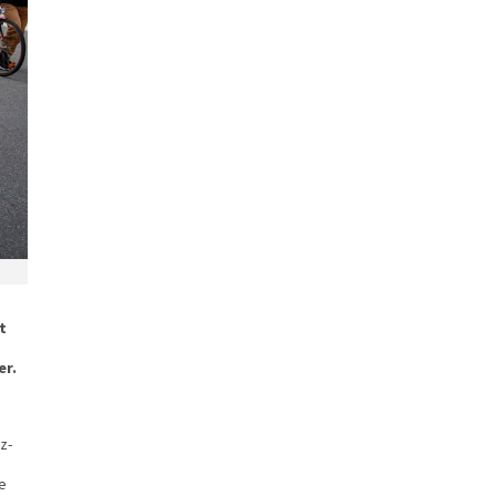
t
er.
z-
e