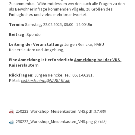
Zusammenbau. Währenddessen werden auch alle Fragen zu den
als Bewohner infrage kommenden Vögeln, zu Größen des
Einflugloches und vieles mehr beantwortet.
Termin:
Samstag, 22.02.2025, 09:00 - 12:00 Uhr
Beitrag:
Spende.
Leitung der Veranstaltung:
Jürgen Reincke, NABU
Kaiserslautern und Umgebung,
Eine Anmeldung ist erforderlich:
Anmeldung bei der VKS-
Kaiserslautern
Rückfragen:
Jürgen Reincke, Tel.: 0631-66281,
E-Mail:
nistkastenbau@NABU-KL.de
250222_Workshop_Meisenkasten_VHS.pdf
(5,7 MiB)
250222_Workshop_Meisenkasten_VHS.png
(2,4 MiB)