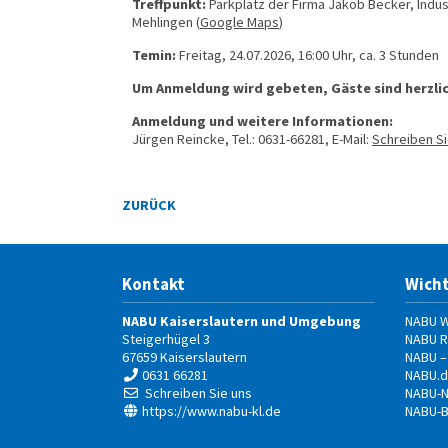
Treffpunkt:
Parkplatz der Firma Jakob Becker, Indus
Mehlingen (
Google Maps
)
Temin:
Freitag, 24.07.2026, 16:00 Uhr, ca. 3 Stunden
Um Anmeldung wird gebeten, Gäste sind herzlic
Anmeldung und weitere Informationen:
Jürgen Reincke, Tel.: 0631-66281, E-Mail:
Schreiben Si
ZURÜCK
Kontakt
Wicht
NABU Kaiserslautern und Umgebung
NABU W
Steigerhügel 3
NABU R
67659
Kaiserslautern
NABU –
0631 66281
NABU.d
Schreiben Sie uns
NABU-N
https://www.nabu-kl.de
NABU-B