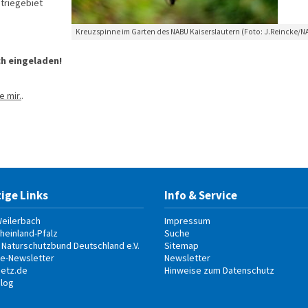
triegebiet
Kreuzspinne im Garten des NABU Kaiserslautern (Foto: J.Reincke/N
h eingeladen!
e mir.
.
ige Links
Info & Service
eilerbach
Impressum
heinland-Pfalz
Suche
 Naturschutzbund Deutschland e.V.
Sitemap
e-Newsletter
Newsletter
etz.de
Hinweise zum Datenschutz
log