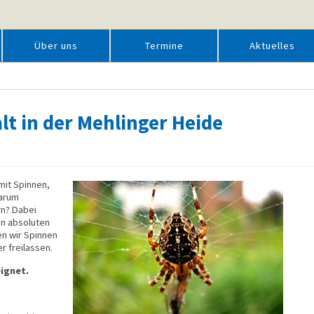
Über uns
Termine
Aktuelles
lt in der Mehlinger Heide
mit Spinnen,
Warum
rn? Dabei
en absoluten
en wir Spinnen
r freilassen.
eignet.