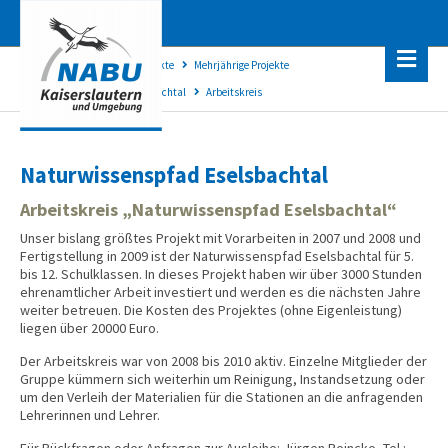
NABU Kaiserslautern
Projekte
Mehr­jähri­ge Pro­jekte
Natur­wissens­pfad Esels­bachtal
Arbeitskreis
Naturwissenspfad Eselsbachtal
Arbeitskreis „Naturwissenspfad Eselsbachtal“
Unser bislang größtes Projekt mit Vorarbeiten in 2007 und 2008 und
Fertigstellung in 2009 ist der Naturwissenspfad Eselsbachtal für 5.
bis 12. Schulklassen. In dieses Projekt haben wir über 3000 Stunden
ehrenamtlicher Arbeit investiert und werden es die nächsten Jahre
weiter betreuen. Die Kosten des Projektes (ohne Eigenleistung)
liegen über 20000 Euro.
Der Arbeitskreis war von 2008 bis 2010 aktiv. Einzelne Mitglieder der
Gruppe kümmern sich weiterhin um Reinigung, Instandsetzung oder
um den Verleih der Materialien für die Stationen an die anfragenden
Lehrerinnen und Lehrer.