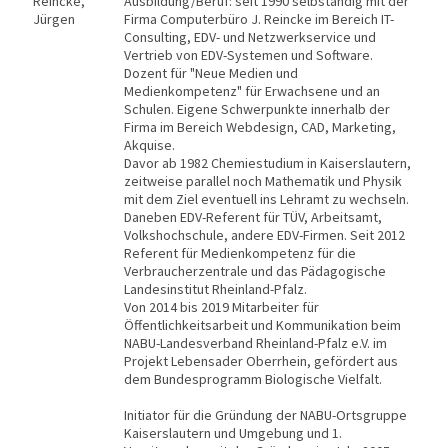
Reincke,
Ausbildung/Beruf: seit 1990 selbständig mit der
Jürgen
Firma Computerbüro J. Reincke im Bereich IT-
Consulting, EDV- und Netzwerkservice und
Vertrieb von EDV-Systemen und Software.
Dozent für "Neue Medien und
Medienkompetenz" für Erwachsene und an
Schulen. Eigene Schwerpunkte innerhalb der
Firma im Bereich Webdesign, CAD, Marketing,
Akquise.
Davor ab 1982 Chemiestudium in Kaiserslautern,
zeitweise parallel noch Mathematik und Physik
mit dem Ziel eventuell ins Lehramt zu wechseln.
Daneben EDV-Referent für TÜV, Arbeitsamt,
Volkshochschule, andere EDV-Firmen. Seit 2012
Referent für Medienkompetenz für die
Verbraucherzentrale und das Pädagogische
Landesinstitut Rheinland-Pfalz.
Von 2014 bis 2019 Mitarbeiter für
Öffentlichkeitsarbeit und Kommunikation beim
NABU-Landesverband Rheinland-Pfalz e.V. im
Projekt Lebensader Oberrhein, gefördert aus
dem Bundesprogramm Biologische Vielfalt.
Initiator für die Gründung der NABU-Ortsgruppe
Kaiserslautern und Umgebung und 1.