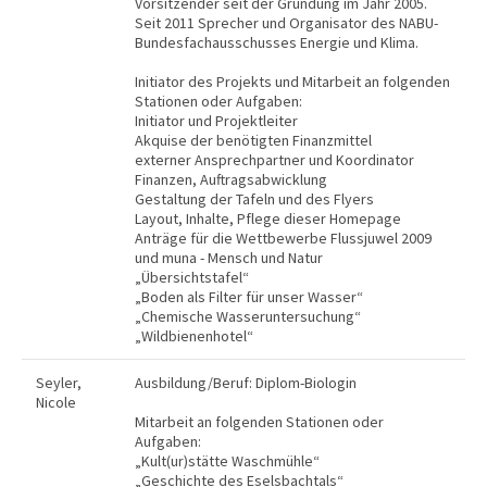
Vorsitzender seit der Gründung im Jahr 2005.
Seit 2011 Sprecher und Organisator des NABU-
Bundesfachausschusses Energie und Klima.
Initiator des Projekts und Mitarbeit an folgenden
Stationen oder Aufgaben:
Initiator und Projektleiter
Akquise der benötigten Finanzmittel
externer Ansprechpartner und Koordinator
Finanzen, Auftragsabwicklung
Gestaltung der Tafeln und des Flyers
Layout, Inhalte, Pflege dieser Homepage
Anträge für die Wettbewerbe Flussjuwel 2009
und muna - Mensch und Natur
„Übersichtstafel“
„Boden als Filter für unser Wasser“
„Chemische Wasseruntersuchung“
„Wildbienenhotel“
Seyler,
Ausbildung/Beruf: Diplom-Biologin
Nicole
Mitarbeit an folgenden Stationen oder
Aufgaben:
„Kult(ur)stätte Waschmühle“
„Geschichte des Eselsbachtals“