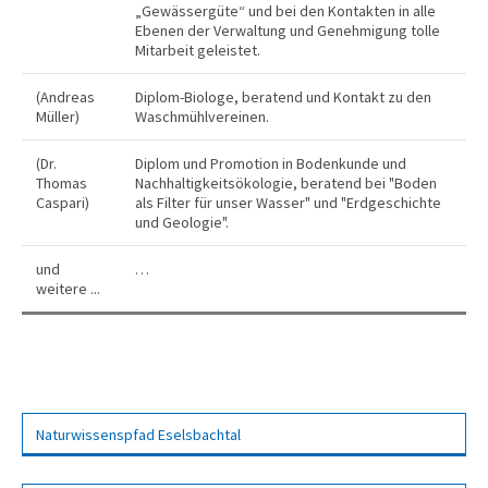
„Gewässergüte“ und bei den Kontakten in alle
Ebenen der Verwaltung und Genehmigung tolle
Mitarbeit geleistet.
(Andreas
Diplom-Biologe, beratend und Kontakt zu den
Müller)
Waschmühlvereinen.
(Dr.
Diplom und Promotion in Bodenkunde und
Thomas
Nachhaltigkeitsökologie, beratend bei "Boden
Caspari)
als Filter für unser Wasser" und "Erdgeschichte
und Geologie".
und
…
weitere ...
Natur­wissens­pfad Esels­bachtal