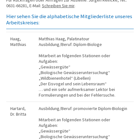
Für Rückfragen oder Anfragen zur Ausleihe: Jürgen Reincke, Tel.:
0631-66281, E-Mail:
Schreiben Sie mir
.
Hier sehen Sie die alphabetische Mitgliederliste unseres
Arbeitskreises:
Haag,
Matthias Haag, Palatinatour
Matthias
Ausbildung/Beruf: Diplom-Biologe
Mitarbeit an folgenden Stationen oder
Aufgaben:
„Gewässergüte“
„Biologische Gewässeruntersuchung“
„Wildbienenhotel“ (Libellen)
„Der Eisvogel und sein Lebensraum“
… und ein sehr aufmerksamer Lektor bei
Formulierungen und bei der Fehlersuche.
Hartard,
Ausbildung/Beruf: promovierte Diplom-Biologin
Dr. Britta
Mitarbeit an folgenden Stationen oder
Aufgaben:
„Gewässergüte“
„Biologische Gewässeruntersuchung“