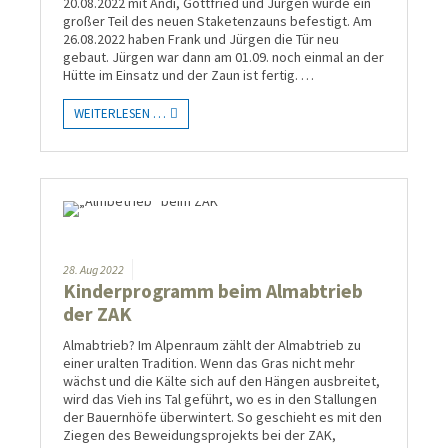
20.08.2022 mit Andi, Gottfried und Jürgen wurde ein
großer Teil des neuen Staketenzauns befestigt. Am
26.08.2022 haben Frank und Jürgen die Tür neu
gebaut. Jürgen war dann am 01.09. noch einmal an der
Hütte im Einsatz und der Zaun ist fertig. …
WEITERLESEN …
28.
Aug
2022
Kinderprogramm beim Almabtrieb
der ZAK
Almabtrieb? Im Alpenraum zählt der Almabtrieb zu
einer uralten Tradition. Wenn das Gras nicht mehr
wächst und die Kälte sich auf den Hängen ausbreitet,
wird das Vieh ins Tal geführt, wo es in den Stallungen
der Bauernhöfe überwintert. So geschieht es mit den
Ziegen des Beweidungsprojekts bei der ZAK,