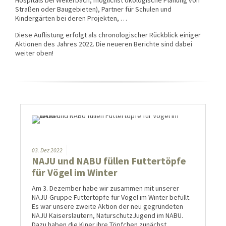
Hospitals bei Weilerbach, möglichst ökologische Planung von
Straßen oder Baugebieten), Partner für Schulen und
Kindergärten bei deren Projekten, …
Diese Auflistung erfolgt als chronologischer Rückblick einiger
Aktionen des Jahres 2022. Die neueren Berichte sind dabei
weiter oben!
03.
Dez
2022
NAJU und NABU füllen Futtertöpfe
für Vögel im Winter
Am 3. Dezember habe wir zusammen mit unserer
NAJU-Gruppe Futtertöpfe für Vögel im Winter befüllt.
Es war unsere zweite Aktion der neu gegründeten
NAJU Kaiserslautern, NaturschutzJugend im NABU.
Dazu haben die Kiner ihre Töpfchen zunächst