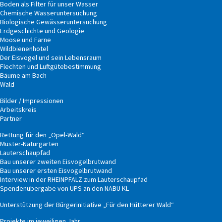
Boden als Filter für unser Wasser
Chemische Wasseruntersuchung
Biologische Gewässeruntersuchung
Erdgeschichte und Geologie
Moose und Farne
Wildbienenhotel
Der Eisvogel und sein Lebensraum
Flechten und Luftgütebestimmung
Bäume am Bach
Wald
Bilder / Impressionen
Arbeitskreis
Partner
Rettung für den „Opel-Wald“
Muster-Naturgarten
Lauterschaupfad
Bau unserer zweiten Eisvogelbrutwand
Bau unserer ersten Eisvogelbrutwand
Interview in der RHEINPFALZ zum Lauterschaupfad
Spendenübergabe von UPS an den NABU KL
Unterstützung der Bürgerinitiative „Für den Hütterer Wald“
Projekte im jeweiligen Jahr