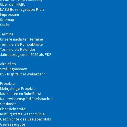
Über den NABU
NABU Bezirks­gruppe Pfalz
Impressum
Sitemap
Suche
Termine
Unsere nächsten Termine
Termine als Kompakt­liste
Termine als Kalender
Jahresprogramm 2026 als PDF­
Aktuelles
Stellungnahmen
US-Hospital bei Weilerbach
Projekte
Mehr­jähri­ge Pro­jekte
Nist­käs­ten im Ruhe­Forst
Natur­wissens­pfad Esels­bachtal
Stationen
Übersichtstafel
Kult(ur)stätte Waschmühle
Geschichte des Eselsbachtals
Gewässergüte