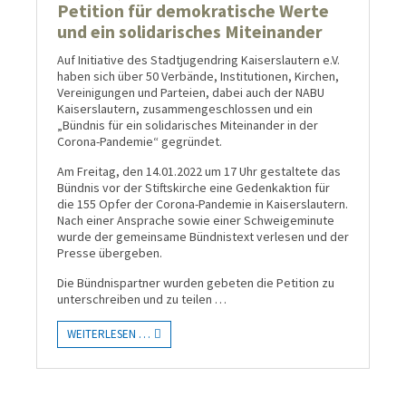
Petition für demo­kratische Werte
und ein soli­dari­sches Mit­einander
Auf Initiative des Stadt­jugend­ring Kai­sers­lautern e.V.
haben sich über 50 Ver­bände, Insti­tu­tio­nen, Kir­chen,
Ver­eini­gungen und Par­teien, dabei auch der NABU
Kaiserslautern, zu­sam­men­ge­schlos­sen und ein
„Bünd­nis für ein soli­dari­sches Mit­ein­an­der in der
Corona-Pan­demie“ ge­gründet.
Am Freitag, den 14.01.2022 um 17 Uhr ge­stal­tete das
Bünd­nis vor der Stifts­kirche eine Ge­denk­aktion für
die 155 Opfer der Corona-Pan­de­mie in Kai­sers­lau­tern.
Nach einer An­sprache sowie einer Schweige­minute
wurde der ge­mein­same Bündnis­text ver­lesen und der
Presse über­geben.
Die Bündnispartner wurden gebeten die Peti­tion zu
unter­schrei­ben und zu teilen …
WEITERLESEN …