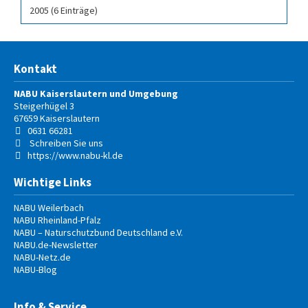
2005 (6 Einträge)
Kontakt
NABU Kaiserslautern und Umgebung
Steigerhügel 3
67659
Kaiserslautern
0631 66281
Schreiben Sie uns
https://www.nabu-kl.de
Wichtige Links
NABU Weilerbach
NABU Rheinland-Pfalz
NABU – Naturschutzbund Deutschland e.V.
NABU.de-Newsletter
NABU-Netz.de
NABU-Blog
Info & Service