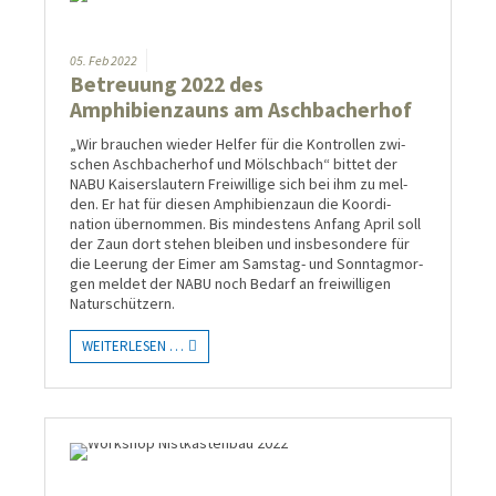
05.
Feb
2022
Betreuung 2022 des
Amphibienzauns am Aschbacherhof
„Wir brauchen wieder Helfer für die Kontrol­len zwi­
schen Asch­bacher­hof und Mölsch­bach“ bittet der
NABU Kaisers­lau­tern Frei­willige sich bei ihm zu mel­
den. Er hat für diesen Amphi­bien­zaun die Koordi­
nation über­nom­men. Bis min­des­tens Anfang April soll
der Zaun dort ste­hen blei­ben und ins­be­son­dere für
die Lee­rung der Eimer am Sams­tag- und Sonn­tag­mor­
gen mel­det der NABU noch Be­darf an frei­willi­gen
Natur­schützern.
WEITERLESEN …