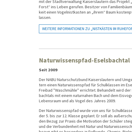
mit der Stadt­ver­wal­tung Kai­sers­lau­tern das Pro­jekt
Forst“ ins Leben ge­ru­fen. Besitzer von Fami­lien­bäu
keit einen Vogel­nist­kas­ten an „ihrem“ Baum kosten­pf
lassen.
WEITERE INFORMATIONEN ZU „NISTKÄSTEN IM RUHEFO
Naturwissenspfad-Eselsbachtal
Seit 2009
Der NABU Naturschutzbund Kaisers­lau­tern und Um­ge­b
tern einen Natur­wissens­pfad für Schul­klas­sen im Ese
Frei­bad "Wasch­mühle" er­rich­tet. Behan­delt wird de
bach­tals mit einem natur­nahen Bach und dem Eis­vogel
Lebens­raum und als Vogel des Jahres 2009.
Der Naturwissenspfad wurde von uns für Schul­klasse
der 5. bis zur 12. Klasse geplant. Er soll als außer­schu
den Bezug zur Praxis die Moti­va­tion der Schüler stei
und die Ver­bunden­heit mit Natur und Natur­wissen­sch
be­zug gibt es be­son­ders in Erd­kunde, Chemie, Biol