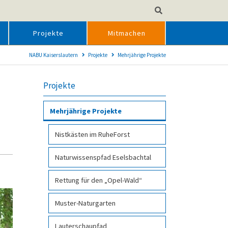
Projekte
Mitmachen
NABU Kaiserslautern
Projekte
Mehr­jähri­ge Pro­jekte
Projekte
Mehr­jähri­ge Pro­jekte
Nist­käs­ten im Ruhe­Forst
Natur­wissens­pfad Esels­bachtal
Rettung für den „Opel-Wald“
Muster-Naturgarten
Lauterschaupfad