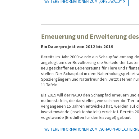
WEITERE INFORMATIONEN ZUM „OPEL-WALD“
Erneuerung und Erweiterung des
Ein Dauerprojekt von 2012 bis 2019
Bereits im Jahr 2000 wurde ein Schau­pfad ent­lang der 
an­gelegt um der Bevöl­ke­rung die Vor­teile der Lauter­
neu geschaf­fenen Lebens­raums für Tiere und Pflan­zen
stellen. Der Schau­pfad in dem Nah­erho­lungs­gebiet w
Spazier­gän­gern und Natur­freun­den. Jetzt stehen nur
11 Tafeln.
Bis 2019 will der NABU den Schau­pfad erneuern und e
mations­tafeln, die dar­stellen, wie sich hier die Tier- 
ver­gangenen 15 Jahren ent­wickelt hat, werden auf d
Insekten­wände (Insekten­hotels) errichtet. Bereits 2
vogel­wände (Brut­hilfen für den Eisvogel) gebaut.
WEITERE INFORMATIONEN ZUM „SCHAUPFAD LAUTERR