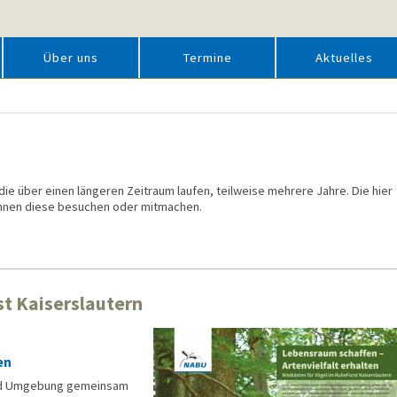
Über uns
Termine
Aktuelles
 die über einen längeren Zeitraum laufen, teilweise mehrere Jahre. Die hier
können diese besuchen oder mitmachen.
st Kaiserslautern
en
d Um­ge­bung ge­mein­sam