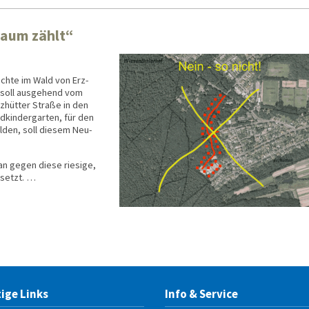
Baum zählt“
öchte im Wald von Erz­
 soll aus­gehend vom
z­hütter Straße in den
kinder­garten, für den
lden, soll diesem Neu­
an gegen diese riesige,
­setzt. …
ige Links
Info & Service