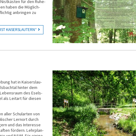
 „Nist­kästen für den Ruhe­
men haben die Mög­lich­
lich­tig an­bringen zu
RST KAISERSLAUTERN“
ung hat in Kai­sers­lau­
ls­bach­tal hinter dem
r Lebens­raum des Esels­
 als Leit­art für diesen
n aller Schularten von
li­scher Lern­ort durch
gern und das Inte­resse
aften fördern. Lehr­plan­
ogie und NAWI. Für einige