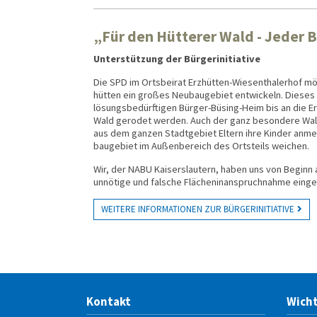
„Für den Hütterer Wald - Jeder 
Unterstützung der Bürgerinitiative
Die SPD im Ortsbeirat Erzhütten-Wiesen­thaler­hof m
hütten ein großes Neu­bau­gebiet ent­wickeln. Dieses
lösungs­bedürf­tigen Bürger-Büsing-Heim bis an die Er
Wald gerodet werden. Auch der ganz beson­dere Wald­
aus dem ganzen Stadt­gebiet Eltern ihre Kinder an­me
bau­gebiet im Außen­bereich des Orts­teils weichen.
Wir, der NABU Kaiserslautern, haben uns von Beginn 
unnötige und falsche Flächen­in­an­spruch­nahme ein­ge
WEITERE INFORMATIONEN ZUR BÜRGERINITIATIVE
Kontakt
Wicht