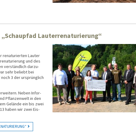
 „Schaupfad Lauterrenaturierung“
re­natu­rier­ten Lau­ter
re­natu­rie­rung und des
 ver­ständ­lich dar­zu­
ar sehr be­liebt bei
 noch 3 der ur­sprüng­lich
r­weitern. Neben Infor­
und Pflan­zen­welt in den
em Ge­län­de ein bis zwei
013 haben wir zwei Eis­
ENATURIERUNG“