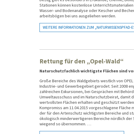
Sta­tio­nen kön­nen kosten­lose Unter­richts­material­ien 
Wasser- und Boden­ana­lyse oder Kescher und Becher­g
arbeits­bögen bei uns aus­ge­liehen werden.
WEITERE INFORMATIONEN ZUM „NATURWISSENSPFAD-E
Rettung für den „Opel-Wald“
Naturschutzfachlich wichtigste Flächen sind vo
Große Bereiche des Waldgebiets westlich von OPEL 
Industrie- und Gewerbegebiet gerodet. Seit 2008 eng
zahlreichen Exkursionen, bei Gesprächen mit Behörde
Umwelt­ausschuss und im Naturschutzbeirat, damit di
wertvollsten Flächen erhalten und geschützt werden
Kompromiss am 11.04.2015 vorgeschlagene Fläche m
der für den Artenschutz wichtigsten Bereiche und s
ökologisch minder­wertigeren Bereiche nördlich der
wiegend so übernommen. …
sse