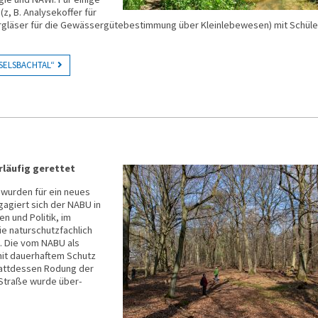
(z, B. Ana­lyse­koffer für
läser für die Ge­wässer­güte­be­stim­mung über Klein­lebe­wesen) mit Schüle
SELSBACHTAL“
rläufig gerettet
wurden für ein neues
agiert sich der NABU in
n und Politik, im
e naturschutzfachlich
. Die vom NABU als
it dauerhaftem Schutz
tattdessen Rodung der
 Straße wurde über­