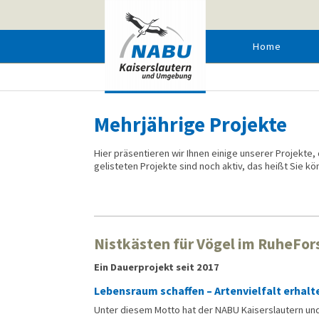
Home
MEHR­JÄHRI­GE PRO­JEKTE
Mehrjährige Projekte
Hier präsentieren wir Ihnen einige unserer Projekte,
gelisteten Projekte sind noch aktiv, das heißt Sie 
Nistkästen für Vögel im RuheFor
Ein Dauerprojekt seit 2017
Lebensraum schaffen – Artenvielfalt erhalt
Unter diesem Motto hat der NABU Kaisers­lautern un