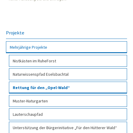
Projekte
Mehr­jähri­ge Pro­jekte
Nist­käs­ten im Ruhe­Forst
Natur­wissens­pfad Esels­bachtal
Rettung für den „Opel-Wald“
Muster-Naturgarten
Lauterschaupfad
Unterstützung der Bürgerinitiative „Für den Hütterer Wald“