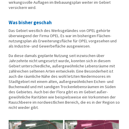
wirkungs­volle Auf­lagen im Bebau­ungs­plan weiter im Gebiet
versickern wird.
Was bisher geschah
Das Gebiet westlich des Werksgeländes von OPEL gehörte
überwiegend der Firma OPEL. Es war im bisherigen Flächen­
nutzungs­­plan als Erweiterungs­fläche für OPEL vorgesehen und
als Industrie- und Gewerbe­fläche ausge­wiesen.
Da diese damals geplante Nutzung seit inzwischen über
Jahrzehnte nicht umgesetzt wurde, konnten sich in diesem
Gebiet unter­schiedliche, außer­gewöhn­liche Lebens­räume mit
zahl­reichen seltenen Arten entwickeln. Eine Beson­der­heit ist
auch die räumliche Nähe des wohl letzten Nieder­moores im
Stadt­gebiet mit einem alten, außer­gewöhn­lichen Eichen- und
Buchen­wald und mit sandigen Trocken­lebens­räumen im Süden
des Gebietes. Auch bei der Flora gibt es im Gebiet außer­
gewöhn­liche Raritäten wie beispiels­weise ein Vorkom­men der
Rausch­beere im nord­west­lichen Bereich, die es in der Region so
nicht wieder gibt.