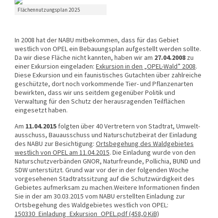
Flächennutzungsplan 2025
In 2008 hat der NABU mitbekommen, dass für das Gebiet
westlich von OPEL ein Bebauungsplan aufgestellt werden sollte.
Da wir diese Fläche nicht kannten, haben wir am
27.04.2008
zu
einer Exkursion eingeladen:
Exkursion in den „OPEL-Wald” 2008
.
Diese Exkursion und ein faunistisches Gutachten über zahlreiche
geschützte, dort noch vorkommende Tier- und Pflanzenarten
bewirkten, dass wir uns seitdem gegenüber Politik und
Verwaltung für den Schutz der herausragenden Teilflächen
eingesetzt haben.
Am
11.04.2015
folgten über 40 Vertretern von Stadtrat, Umwelt­
aus­schuss, Bau­aus­schuss und Naturschutzbeirat der Einladung
des NABU zur Besichtigung:
Ortsbegehung des Waldgebietes
westlich von OPEL am 11.04.2015
. Die Einladung wurde von den
Natur­schutz­verbänden GNOR, Natur­freunde, Pollichia, BUND und
SDW unterstützt. Grund war vor der in der folgenden Woche
vorgesehenen Stadtrats­sitzung auf die Schutz­würdigkeit des
Gebietes aufmerksam zu machen.Weitere Informationen finden
Sie in der am 30.03.2015 vom NABU erstellten Einladung zur
Ortsbegehung des Waldgebietes westlich von OPEL:
150330_Einladung_Exkursion_OPEL.pdf
(458,0 KiB)