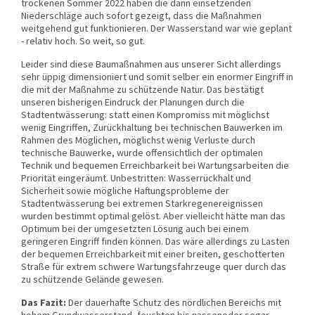
trockenen Sommer 2022 haben die dann einsetzenden
Niederschläge auch sofort gezeigt, dass die Maßnahmen
weitgehend gut funktionieren. Der Wasserstand war wie geplant
- relativ hoch. So weit, so gut.
Leider sind diese Baumaßnahmen aus unserer Sicht allerdings
sehr üppig dimensioniert und somit selber ein enormer Eingriff in
die mit der Maßnahme zu schützende Natur. Das bestätigt
unseren bisherigen Eindruck der Planungen durch die
Stadtentwässerung: statt einen Kompromiss mit möglichst
wenig Eingriffen, Zurückhaltung bei technischen Bauwerken im
Rahmen des Möglichen, möglichst wenig Verluste durch
technische Bauwerke, wurde offensichtlich der optimalen
Technik und bequemen Erreichbarkeit bei Wartungsarbeiten die
Priorität eingeräumt. Unbestritten: Wasserrückhalt und
Sicherheit sowie mögliche Haftungsprobleme der
Stadtentwässerung bei extremen Starkregenereignissen
wurden bestimmt optimal gelöst. Aber vielleicht hätte man das
Optimum bei der umgesetzten Lösung auch bei einem
geringeren Eingriff finden können. Das wäre allerdings zu Lasten
der bequemen Erreichbarkeit mit einer breiten, geschotterten
Straße für extrem schwere Wartungsfahrzeuge quer durch das
zu schützende Gelände gewesen.
Das Fazit:
Der dauerhafte Schutz des nördlichen Bereichs mit
hohem Grundwasserstand, feuchten bis nassenoder sogar