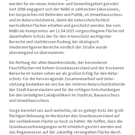
wurden für ein neues Industrie- und Gewerbegebiet gerodet.
Seit 2008 engagiert sich der NABU in zahlreichen Exkursionen,
bei Gesprächen mit Behörden und Politik, im Umwelt­ausschuss
und im Naturschutzbeirat, damit die naturschutzfachlich
wertvollsten Flächen erhalten und geschützt werden. Die vom
NABU als Kompromiss am 11.04.2015 vorgeschlagene Fläche mit
dauerhaftem Schutz der für den Artenschutz wichtigsten
Bereiche und stattdessen Rodung der ökologisch
minderwertigeren Bereiche nördlich der Straße wurde
überwiegend so übernommen.
Die Rettung der alten Baum­bestände, der besonderen
Feuchtflächen mit hohem Grund­wasser­stand und der trockenen
Bereiche im Süden sehen wir als großen Erfolg für den Natur­
schutz. Für die hervor­ragende Zusammen­arbeit und Unter­
stützung bedan­ken wir uns bei der Unteren Natur­schutz­be­hörde
der Stadt Kaisers­lautern und für die richtigen Ent­schei­dungen
bei den betei­ligten Lokal­politikern im Stadtrat, Bau­ausschuss
und Umwelt­ausschuss.
Sorge bereitet uns auch weiterhin, ob es gelingt trotz der groß­
flächigen Bebau­ung im Nord­osten den Grund­wasser­stand auf
der ver­blie­benen Fläche so hoch zu halten. Wir hoffen, dass die
Grund­wasser­be­we­gun­gen nicht erheb­lich gestört werden und
das Regen­wasser auf der zukünftig ver­siegelten Fläche durch