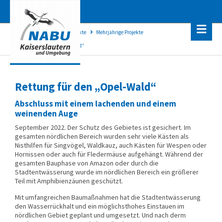
NABU Kaiserslautern
Projekte
Mehr­jähri­ge Pro­jekte
Rettung für den „Opel-Wald“
Rettung für den „Opel-Wald“
Abschluss mit einem lachenden und einem
weinenden Auge
September 2022. Der Schutz des Gebietes ist gesichert. Im
gesamten nördlichen Bereich wurden sehr viele Kästen als
Nisthilfen für Singvögel, Waldkauz, auch Kästen für Wespen oder
Hornissen oder auch für Fledermäuse aufgehängt. Während der
gesamten Bauphase von Amazon oder durch die
Stadtentwässerung wurde im nördlichen Bereich ein größerer
Teil mit Amphibienzäunen geschützt.
Mit umfangreichen Baumaßnahmen hat die Stadtentwässerung
den Wasserrückhalt und ein möglichsthohes Einstauen im
nördlichen Gebiet geplant und umgesetzt. Und nach derm