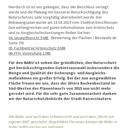
Hierdurch ist es uns gelungen, dass der Beschluss vertagt
wurde und die Planung mit besserer Berücksichtigung des
Naturschutzes sehr sorgfältig überarbeitet wurde. Der
Bebauungsplan wurde am 18.03.2019 vom Stadtrat beschlossen.
Den umfangreichen und guten Informationen zum Artenschutz
und zu Ausgleichs­festsetzungen finden Sie hier:
04. Umweltbericht
9 MB
(Bewertung der Flächen / Bestände ab
Seite 39)
05. Fachbeitrag Artenschutz
6 MB
06. FFH_Vorprüfung
2 MB
Für den NABU ist neben der gründlichen, den Naturschutz
gut berücksichtigenden Gebietsauswahl insbesondere die
Menge und Qualität der Sicherungs- und Ausgleichs­
maßnahmen ein großer Erfolg. Bei der nun ausgewählten
Fläche freuen wir uns, dass der ältere Buchenbestand im
Süd-Westen des Planentwurfs von 2015 nun nicht mehr
gerodet wird. Für die sehr gute Zusammenarbeit danken
wir der Naturschutzbehörde der Stadt Kaiserslautern.
Alle Bilder sind nach dem Urheberrecht und nach dem „Recht am
eigenen Bild“ geschützt. Abgebildete Personen können die Bilder in
hoher Auflösung bei uns anfragen.