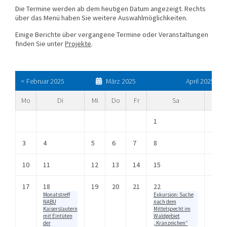
Die Termine werden ab dem heutigen Datum angezeigt. Rechts
über das Menü haben Sie weitere Auswahlmöglichkeiten.
Einige Berichte über vergangene Termine oder Veranstaltungen
finden Sie unter
Projekte
.
< Februar 2025
März 2025
April 2025 >
Mo
Di
Mi
Do
Fr
Sa
So
1
2
3
4
5
6
7
8
9
10
11
12
13
14
15
16
17
18
19
20
21
22
23
Monatstreff
Exkursion: Suche
NABU
nach dem
Kaiserslautern
Mittelspecht im
mit Eintüten
Waldgebiet
der
„Kranzeichen”