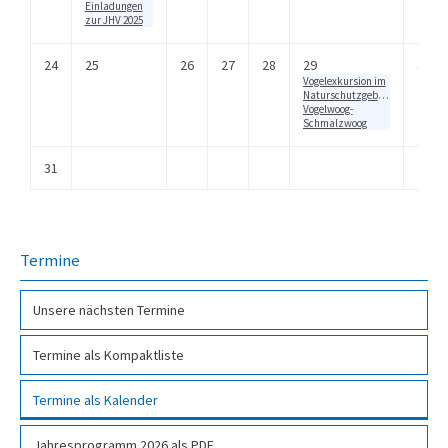
Einladungen
zur JHV 2025
24
25
26
27
28
29
30
Vogelexkursion im
Naturschutzgebiet
Vogelwoog-
Schmalzwoog
31
Termine
Unsere nächsten Termine
Termine als Kompakt­liste
Termine als Kalender
Jahresprogramm 2026 als PDF­