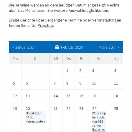
Die Termine werden ab dem heutigen Datum angezeigt. Rechts
über das Menü haben Sie weitere Auswahlmöglichkeiten.
Einige Berichte über vergangene Termine oder Veranstaltungen
finden Sie unter
Projekte
.
< Januar 2024
Februar 2024
März 2024 >
Mo
Di
Mi
Do
Fr
Sa
So
1
2
3
4
5
6
7
8
9
10
11
12
13
14
15
16
17
18
19
20
21
22
23
24
25
Monatstreff
Workshop
NABU
für Kin­der
Kaiserslautern
von 5-12
Jah­ren:
Bau eines