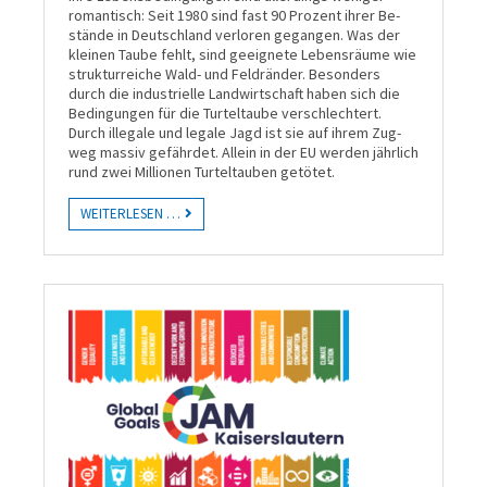
roman­tisch: Seit 1980 sind fast 90 Prozent ihrer Be­
stände in Deutsch­land ver­loren ge­gan­gen. Was der
kleinen Taube fehlt, sind geeig­nete Lebens­räume wie
struk­tur­reiche Wald- und Feld­ränder. Beson­ders
durch die industri­elle Land­wirt­schaft haben sich die
Be­dingun­gen für die Turtel­taube ver­schlech­tert.
Durch ille­gale und legale Jagd ist sie auf ihrem Zug­
weg mas­siv ge­fähr­det. Allein in der EU wer­den jähr­lich
rund zwei Millio­nen Turtel­tauben getötet.
WEITERLESEN …