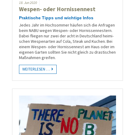
18.
Jun
2020
Wespen- oder Hornissennest
Praktische Tipps und wichtige Infos
Jedes Jahr im Hoch­sommer häu­fen sich die An­fragen
beim NABU wegen Wespen- oder Hor­nis­sen­nestern.
Dabei fliegen nur zwei der acht in Deutsch­land heimi­
schen Wes­pen­arten auf Cola, Steak und Kuchen. Bei
einem Wes­pen- oder Hor­nis­sen­nest am Haus oder im
eige­nen Gar­ten soll­ten Sie nicht gleich zu dras­tischen
Maß­nahmen greifen.
WEITERLESEN …