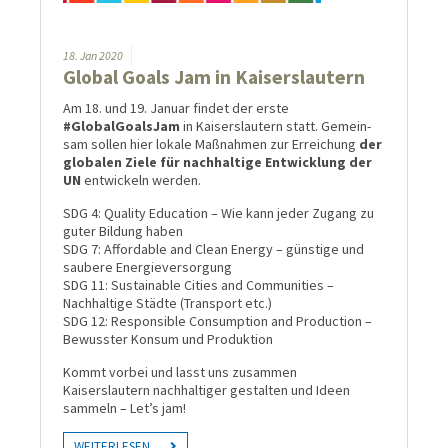
18.
Jan
2020
Global Goals Jam in Kaisers­lautern
Am 18. und 19. Januar findet der erste
#GlobalGoalsJam
in Kaiserslautern statt. Gemein­
sam sollen hier lokale Maß­nah­men zur Erreichung
der
glo­balen Ziele für nach­hal­tige Ent­wick­lung der
UN
ent­wickeln wer­den.
SDG 4: Quality Education – Wie kann jeder Zugang zu
guter Bildung haben
SDG 7: Affordable and Clean Energy – günstige und
saubere Energieversorgung
SDG 11: Sustainable Cities and Communities –
Nachhaltige Städte (Transport etc.)
SDG 12: Responsible Consumption and Production –
Bewusster Konsum und Produktion
Kommt vorbei und lasst uns zusammen
Kaiserslautern nachhaltiger gestalten und Ideen
sammeln – Let’s jam!
WEITERLESEN …