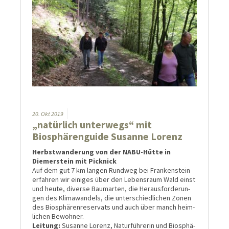
20.
Okt
2019
„natürlich unter­wegs“ mit
Biosphären­guide Susanne Lorenz
Herbst­wan­de­rung von der NABU-Hütte in
Diemer­­stein mit Picknick
Auf dem gut 7 km langen Rundweg bei Franken­stein
er­fah­ren wir eini­ges über den Lebens­raum Wald einst
und heute, diverse Baum­arten, die Heraus­forde­run­
gen des Kli­ma­wan­dels, die unter­schied­lichen Zonen
des Bios­phären­reser­vats und auch über manch heim­
lichen Be­woh­ner.
Leitung:
Susanne Lorenz, Natur­führer­in und Bios­phä­