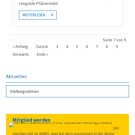
ren­guide Pfäl­zer­wald
WEITERLESEN …
Seite 7 von 9
« Anfang
Zurück
3
4
5
6
7
8
9
Vorwärts
Ende »
Aktuelles
Stellungnahmen
Mitglied werden
„Wir
machen mit im NABU, weil
wir gern zusammen in der Natur