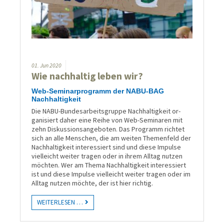
01.
Jun
2020
Wie nachhaltig leben wir?
Web-Seminarprogramm der NABU-BAG
Nachhaltigkeit
Die NABU-Bundes­arbeits­gruppe Nach­haltig­keit or­
gani­siert daher eine Reihe von Web-Seminaren mit
zehn Diskus­sions­ange­boten. Das Pro­gramm richtet
sich an alle Menschen, die am weiten Themen­feld der
Nach­haltig­keit interes­siert sind und diese Impulse
viel­leicht weiter tragen oder in ihrem Alltag nutzen
möch­ten. Wer am Thema Nach­haltig­keit interes­siert
ist und diese Impulse vielleicht weiter tragen oder im
Alltag nutzen möchte, der ist hier richtig.
WEITERLESEN …