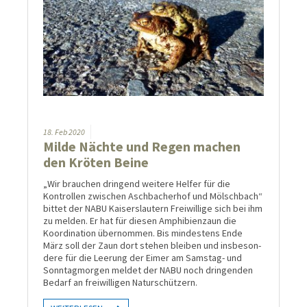
18.
Feb
2020
Milde Nächte und Regen machen
den Kröten Beine
„Wir brauchen dringend weitere Helfer für die
Kontrol­len zwi­schen Asch­bacher­hof und Mölsch­bach“
bittet der NABU Kaisers­lau­tern Frei­willige sich bei ihm
zu mel­den. Er hat für diesen Amphi­bien­zaun die
Koordi­nation über­nom­men. Bis min­des­tens Ende
März soll der Zaun dort ste­hen blei­ben und ins­be­son­
dere für die Lee­rung der Eimer am Sams­tag- und
Sonn­tag­mor­gen mel­det der NABU noch drin­gen­den
Be­darf an frei­willi­gen Natur­schützern.