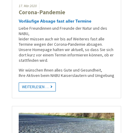
17.
Mär
2020
Corona-Pandemie
Vorläufige Absage fast aller Termine
Liebe Freundinnen und Freunde der Natur und des
NABU,
leider müssen auch wir bis auf Weiteres fast alle
Termine wegen der Corona-Pan­demie ab­sagen.
Unsere Home­page halten wir aktuell, so dass Sie sich
dort kurz vor einem Termin infor­mieren können, ob er
statt­finden wird.
Wir wünschen Ihnen alles Gute und Gesund­heit,
Ihre Aktiven beim NABU Kaisers­lautern und Umge­bung
WEITERLESEN …