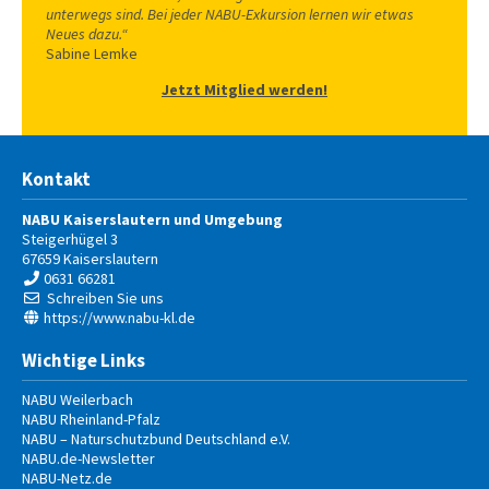
unterwegs sind. Bei jeder NABU-
Exkursion lernen wir etwas
Neues dazu.“
Sabine Lemke
Jetzt Mitglied werden!
Kontakt
NABU Kaiserslautern und Umgebung
Steigerhügel 3
67659
Kaiserslautern
0631 66281
Schreiben Sie uns
https://www.nabu-kl.de
Wichtige Links
NABU Weilerbach
NABU Rheinland-Pfalz
NABU – Naturschutzbund Deutschland e.V.
NABU.de-Newsletter
NABU-Netz.de