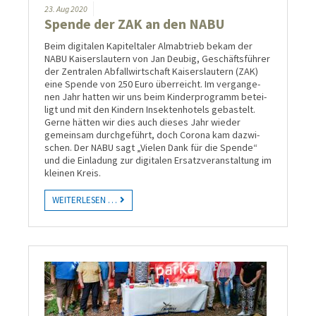
23.
Aug
2020
Spende der ZAK an den NABU
Beim digitalen Kapiteltaler Alm­abtrieb bekam der
NABU Kai­sers­lau­tern von Jan Deubig, Ge­schäfts­führer
der Zen­tra­len Ab­fall­wirt­schaft Kai­sers­lau­tern (ZAK)
eine Spende von 250 Euro über­reicht. Im ver­gange­
nen Jahr hatten wir uns beim Kinder­pro­gramm betei­
ligt und mit den Kindern Insek­ten­hotels ge­bas­telt.
Gerne hätten wir dies auch dieses Jahr wieder
gemein­sam durch­ge­führt, doch Corona kam dazwi­
schen. Der NABU sagt „Vielen Dank für die Spende“
und die Ein­la­dung zur digi­talen Ersatz­ver­an­stal­tung im
kleinen Kreis.
WEITERLESEN …