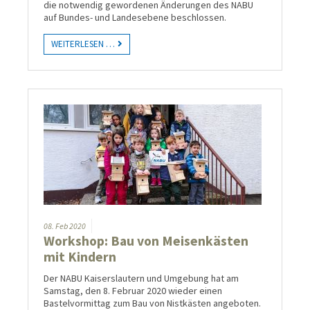
die not­wendig gewor­denen Ände­rungen des NABU
auf Bundes- und Landes­ebene beschlossen.
WEITERLESEN …
08.
Feb
2020
Workshop: Bau von Meisen­käs­ten
mit Kin­dern
Der NABU Kaiserslautern und Umgebung hat am
Samstag, den 8. Februar 2020 wieder einen
Bastelvormittag zum Bau von Nistkästen angeboten.