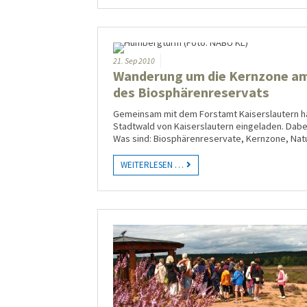
21.
Sep
2010
Wanderung um die Kernzone a
des Biosphärenreservats
Gemeinsam mit dem Forstamt Kaiserslautern hat
Stadtwald von Kaisers­lautern einge­laden. Dab
Was sind: Biosphären­reservate, Kernzone, Natur
WEITERLESEN …