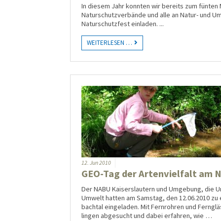
In diesem Jahr konnten wir bereits zum fünten M
Naturschutzverbände und alle an Natur- und U
Naturschutzfest einladen.
...
WEITERLESEN …
12.
Jun
2010
GEO-Tag der Artenvielfalt am 
Der NABU Kaiserslautern und Umgebung, die Umw
Um­welt hatten am Samstag, den 12.06.2010 zu e
bach­tal ein­ge­laden. Mit Fern­rohren und Fern­
lingen abgesucht und dabei erfahren, wie …