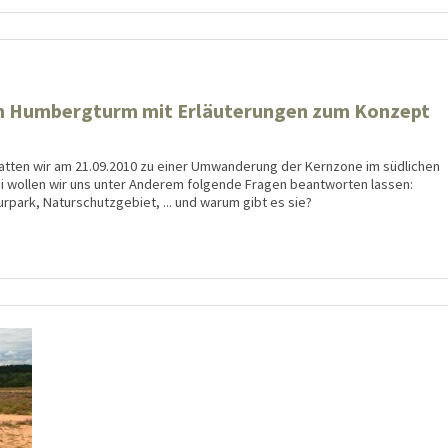
m Humbergturm mit Erläuterungen zum Konzept
ten wir am 21.09.2010 zu einer Umwan­derung der Kernzone im süd­lichen
ei wollen wir uns unter Anderem folgende Fragen beant­worten lassen:
park, Natur­schutz­gebiet, ... und warum gibt es sie?