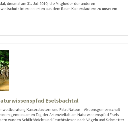
al, diesmal am 31. Juli 2010, die Mitglieder der anderen
mweltschutz Interessierten aus dem Raum Kaiserslautern zu unserem
Naturwissenspfad Eselsbachtal
elt­beratung Kaisers­lautern und PalatiNatour – Aktions­gemein­schaft
inem gemein­samen Tag der Arten­viel­falt am Natur­wissens­pfad Esels­
gläsern wurden Schilf­röhricht und Feucht­wiesen nach Vögeln und Schmetter­