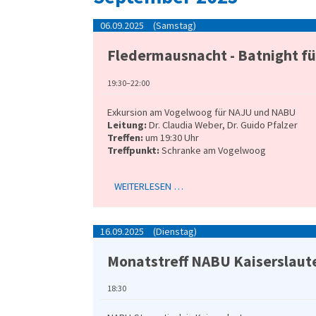
06.09.2025
(Samstag)
Fledermausnacht - Batnight f
19:30–22:00
Exkursion am Vogelwoog für NAJU und NABU
Leitung:
Dr. Claudia Weber, Dr. Guido Pfalzer
Treffen:
um 19:30 Uhr
Treffpunkt:
Schranke am Vogelwoog
WEITERLESEN …
16.09.2025
(Dienstag)
Monats­treff NABU Kaisers­laut
18:30