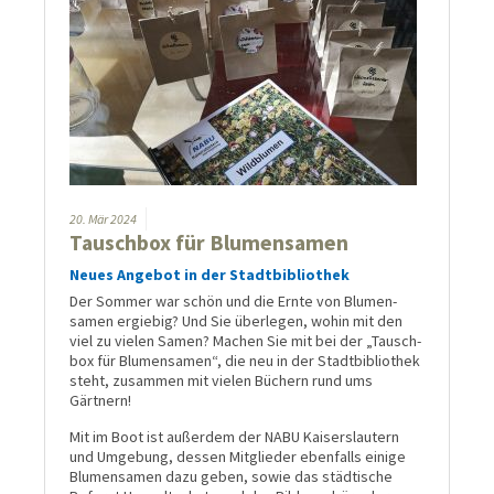
20.
Mär
2024
Tauschbox für Blumensamen
Neues Angebot in der Stadtbibliothek
Der Sommer war schön und die Ernte von Blumen­
samen er­gie­big? Und Sie überlegen, wohin mit den
viel zu vielen Samen? Machen Sie mit bei der „Tausch­
box für Blumen­samen“, die neu in der Stadt­biblio­thek
steht, zusam­men mit vielen Büchern rund ums
Gärtnern!
Mit im Boot ist außerdem der NABU Kaisers­lautern
und Umge­bung, dessen Mit­glieder eben­falls einige
Blumen­samen dazu geben, sowie das städtische