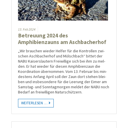
13.
Feb
2024
Betreuung 2024 des
Amphibienzauns am Aschbacherhof
„Wir brauchen wieder Helfer für die Kontrol­len zwi­
schen Asch­bacher­hof und Mölsch­bach“ bittet der
NABU Kaisers­lau­tern Frei­willige sich bei ihm zu mel­
den. Er hat wieder für diesen Amphi­bien­zaun die
Koordi­nation über­nom­men. Vom 13. Februar bis min­
des­tens Anfang April soll der Zaun dort ste­hen blei­
ben und ins­be­son­dere für die Lee­rung der Eimer am
Sams­tag- und Sonn­tag­mor­gen mel­det der NABU noch
Be­darf an frei­willi­gen Natur­schützern.
WEITERLESEN …